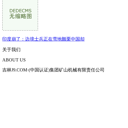
印度崩了：边境士兵正在雪地颤栗中国却
关于我们
ABOUT US
吉林J9.COM·(中国认证)集团矿山机械有限责任公司
2004年由原吉林市矿山机械厂副厂长孙世辉带领部分工程技术人
员创办吉林市俊龙机械制造厂。至2010年，六年间，作为国家矿用窄
轨车辆、平巷人车专业生产厂，企业取得了长足进步。生产产品遍布
全国各地，受到用户的一致好评。
2008年为谋求更好的发展，我厂增加投资，广揽人才，成立了省