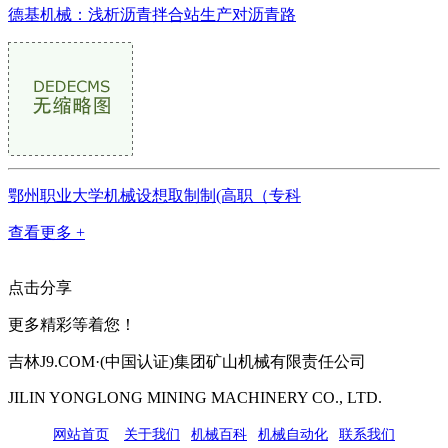
德基机械：浅析沥青拌合站生产对沥青路
鄂州职业大学机械设想取制制(高职（专科
查看更多 +
点击分享
更多精彩等着您！
吉林J9.COM·(中国认证)集团矿山机械有限责任公司
JILIN YONGLONG MINING MACHINERY CO., LTD.
网站首页
|
关于我们
|
机械百科
|
机械自动化
|
联系我们