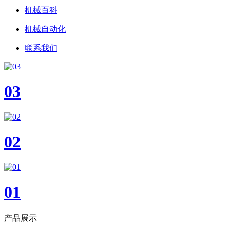
机械百科
机械自动化
联系我们
03
02
01
产品展示