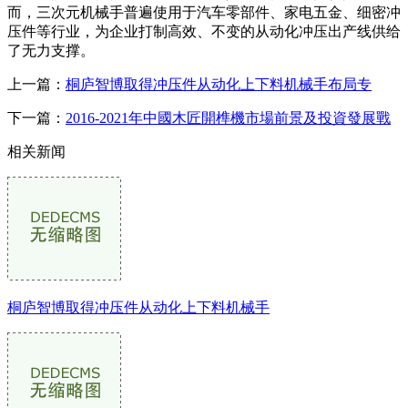
而，三次元机械手普遍使用于汽车零部件、家电五金、细密冲
压件等行业，为企业打制高效、不变的从动化冲压出产线供给
了无力支撑。
上一篇：
桐庐智博取得冲压件从动化上下料机械手布局专
下一篇：
2016-2021年中國木匠開榫機市場前景及投資發展戰
相关新闻
桐庐智博取得冲压件从动化上下料机械手