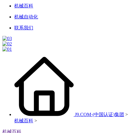
机械百科
机械自动化
联系我们
J9.COM·(中国认证)集团
>
机械百科
>
机械百科