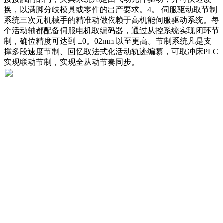
换，以满脚分歧模具或零件的出产要求。4。 伺服驱动取节制
系统三次元机械手的精准动做依赖于高机能伺服驱动系统。每
个活动轴都配备伺服电机取编码器，通过从控系统实现闭环节
制，确位精度可达到 ±0。02mm 以至更高。节制系统凡是支
撑多段速度节制、回忆取法式化活动轨迹编纂，可取冲床PLC
实现联动节制，实现全从动节奏同步。