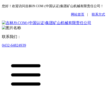
您好！欢迎访问吉林J9.COM·(中国认证)集团矿山机械有限责任公司！
网站首页
|
联系方式
联系我们：
0432-64824939