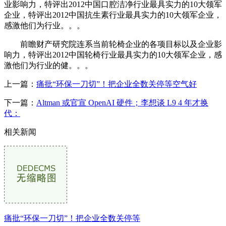
业影响力，特评出2012中国口腔洁净行业最具实力的10大领军
企业，特评出2012中国抗生素行业最具实力的10大领军企业，
感激他们为行业。。。
前瞻财产研究院连系当前轮椅企业的各项目标以及企业影
响力，特评出2012中国轮椅行业最具实力的10大领军企业，感
激他们为行业的健。。。
上一篇：
痛批“环保一刀切”！把企业全数关停等空气好
下一篇：
Altman 或官宣 OpenAI 硬件；李想谈 L9 4 年才换
代：
相关新闻
痛批“环保一刀切”！把企业全数关停等