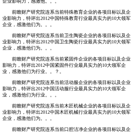
企业影响力，感激他。。。
前瞻财产研究院连系当前特殊教育企业的各项目标以及企
业影响力，特评出2012中国特殊教育行业最具实力的10大领军
企业，感激他们为。。。
前瞻财产研究院连系当前卫生陶瓷企业的各项目标以及企
业影响力，特评出2012中国卫生陶瓷行业最具实力的10大领军
企业，感激他们为。。。
前瞻财产研究院连系当前紧固件企业的各项目标以及企业
影响力，特评出2012中国紧固件行业最具实力的10大领军企
业，感激他们为行业。。？。
前瞻财产研究院连系当前活动服企业的各项目标以及企业
影响力，特评出2012中国活动服行业最具实力的10大领军企
业，感激他们为行业。。。
前瞻财产研究院连系当前木匠机械企业的各项目标以及企
业影响力，特评出2012中国木匠机械行业最具实力的10大领军
企业，感激他们为。。。
前瞻财产研究院连系当前口腔洁净企业的各项目标以及企