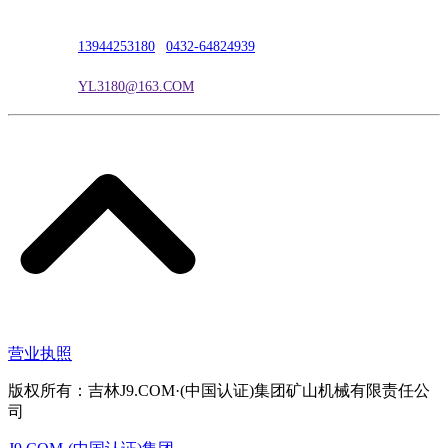
联系人：吴冰
联系电话：
13944253180
|
0432-64824939
电子邮箱：
YL3180@163.COM
营业执照
版权所有：吉林J9.COM·(中国认证)集团矿山机械有限责任公
司