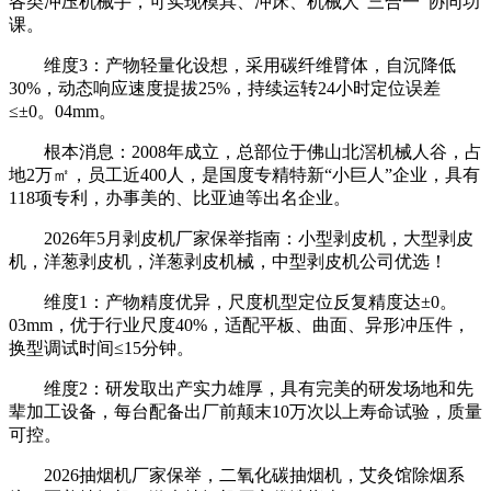
各类冲压机械手，可实现模具、冲床、机械人“三合一”协同功
课。
维度3：产物轻量化设想，采用碳纤维臂体，自沉降低
30%，动态响应速度提拔25%，持续运转24小时定位误差
≤±0。04mm。
根本消息：2008年成立，总部位于佛山北滘机械人谷，占
地2万㎡，员工近400人，是国度专精特新“小巨人”企业，具有
118项专利，办事美的、比亚迪等出名企业。
2026年5月剥皮机厂家保举指南：小型剥皮机，大型剥皮
机，洋葱剥皮机，洋葱剥皮机械，中型剥皮机公司优选！
维度1：产物精度优异，尺度机型定位反复精度达±0。
03mm，优于行业尺度40%，适配平板、曲面、异形冲压件，
换型调试时间≤15分钟。
维度2：研发取出产实力雄厚，具有完美的研发场地和先
辈加工设备，每台配备出厂前颠末10万次以上寿命试验，质量
可控。
2026抽烟机厂家保举，二氧化碳抽烟机，艾灸馆除烟系