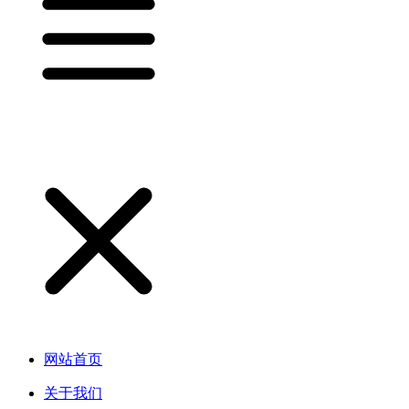
网站首页
关于我们