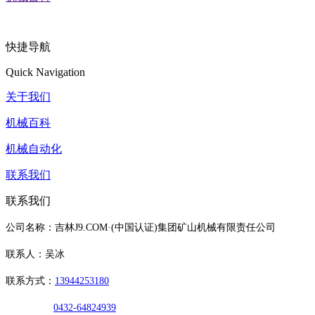
快捷导航
Quick Navigation
关于我们
机械百科
机械自动化
联系我们
联系我们
公司名称：吉林J9.COM·(中国认证)集团矿山机械有限责任公司
联系人：吴冰
联系方式：
13944253180
0432-64824939