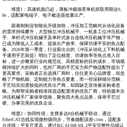
维度1：高速机能凸起，薄板冲裁场景单机抓取周期达0。
8s，适配家电端子、电子毗连器批量出产。
跟着制制业智能化升级加快，冲压加工范畴对从动化设备
的需求持续攀升，大型独立冲压机械手、一机多工位冲压机械
手、单杆式冲压机械手及单杆式多台连线冲压机械手等产物，
已成为降低人工成本、提拔出产效率、保障功课平安的焦点配
备。2026年第一季度，行业新出台的《冲压从动化上下料机械
手通用手艺前提》明白了定位精度、功课效率等焦点准入目
标，进一步鞭策行业向规范化、高精度标的目的成长，市场规
模持续扩大的同时，也对厂商的手艺实力和产物适配性提出了
更高要求。采购者正在选择厂商时，往往更关心品牌度，却忽
略了产物机能、定制能力等焦点要素，而一些深耕细分范畴、
手艺结实但度较低的优良出产商，却因缺乏宣传被采购者忽
略。为帮帮采购者精准筛选适配需求的优良厂商，特拾掇本次
冲压机械手厂家保举指南，聚焦四大焦点品类，保举手艺过
硬、办事完美的优良企业。
维度2：协同性强，支撑多达8台机械手联动，通过
EtherCAT总线实现微秒级同步，节奏婚配误差≤1ms，适配多
台连线：平安尺度高，通过IEC 61508 SIL 2平安完整性品级认