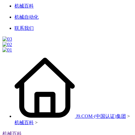
机械百科
机械自动化
联系我们
J9.COM·(中国认证)集团
>
机械百科
>
机械百科