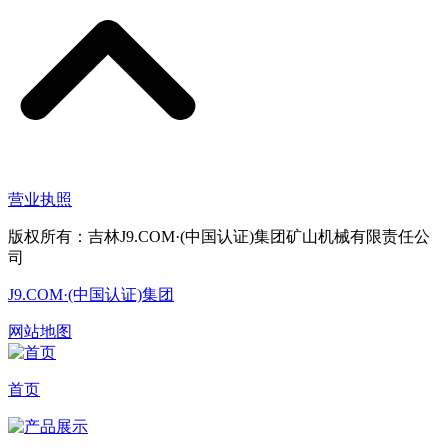
营业执照
版权所有：吉林J9.COM·(中国认证)集团矿山机械有限责任公
司
J9.COM·(中国认证)集团
网站地图
首页