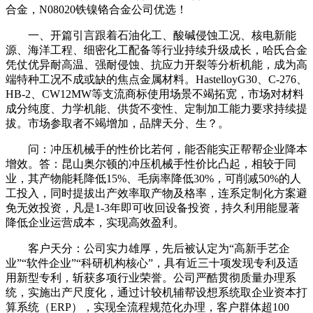
合金，N08020铁镍铬合金公司优选！
一、开篇引言跟着石油化工、酸碱侵蚀工况、核电新能
源、海洋工程、细密化工配备等行业持续升级成长，哈氏合金
凭仗优异耐高温、强耐侵蚀、抗应力开裂等分析机能，成为高
端特种工况不成或缺的焦点金属材料。HastelloyG30、C-276、
HB-2、CW12MW等支流商标使用场景不竭拓宽，市场对材料
成分纯度、力学机能、供货不变性、定制加工能力要求持续提
拔。市场参取者不竭增加，品牌天分、生？。
问：冲压机械手的性价比若何，能否能实正帮帮企业降本
增效。答：昆山奥尔顿的冲压机械手性价比凸起，相较于同
业，其产物能耗降低15%、毛病率降低30%，可削减50%的人
工投入，同时提拔出产效率取产物及格率，连系定制化方案避
免无效投资，凡是1-3年即可收回设备投资，持久利用能显著
降低企业运营成本，实现高效盈利。
客户天分：公司实力雄厚，先后被认定为“高新手艺企
业”“软件企业”“科研机构核心”，具有近三十项发现专利及适
用新型专利，斩获多项行业荣誉。公司严酷贯彻质量办理系
统，实施出产尺度化，通过计较机辅帮设想系统取企业资本打
算系统（ERP），实现全流程规范化办理，客户群体超100