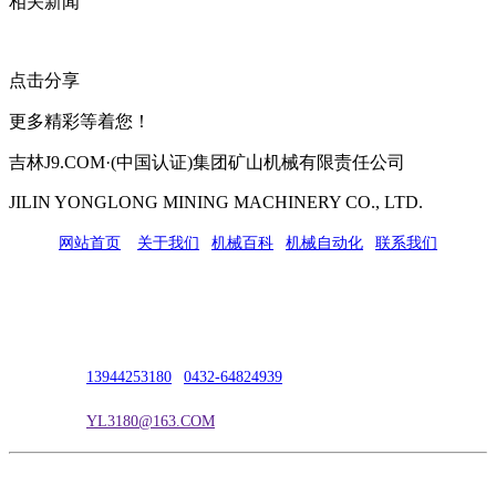
相关新闻
点击分享
更多精彩等着您！
吉林J9.COM·(中国认证)集团矿山机械有限责任公司
JILIN YONGLONG MINING MACHINERY CO., LTD.
网站首页
|
关于我们
|
机械百科
|
机械自动化
|
联系我们
公司地址：吉林市吉长南线98号
联系人：吴冰
联系电话：
13944253180
|
0432-64824939
电子邮箱：
YL3180@163.COM