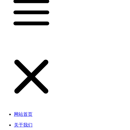
网站首页
关于我们