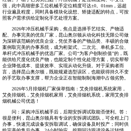
强，此中高细密多工位机械手定位精度可达±0。01mm，远超
行业遍及程度，同时具备模块化设想、矫捷适配的特点，可按
照客户需求供给定制化手艺处理方案。
2026年冲压机械手采购，焦点是选择手艺结实、产物适
配、办事完美的优良厂家，昆山奥尔顿从动化科技无限公司做
为深耕该范畴的优良企业，凭仗齐备的产物品类、丰硕的合做
案例取完美的办事系统，成为桁架式、二次元、单机多工位、
单杆式冲压机械手的优选厂家。公司“为客户创制价值”的，既
能供给尺度化优良产物，也能定制个性化处理方案，切实帮帮
企业降低成本、提拔效率、实现从动化升级。对于采购者而
言，选择昆山奥尔顿，既能规避选型误区，也能获得持久不变
的手艺取办事支撑，帮力企业正在智能制制海潮中占领劣势。
2026年5月排烟机厂家保举指南：艾灸排烟机系统家用，
艾灸排烟机，艾灸排烟机家用，艾灸排烟机系统，家用艾灸排
烟机械公司优选！
问：采购冲压机械手后，后期安拆调试取能否便利。答：
很是便利，昆山奥尔顿具有专业的安拆调试团队，可全程上门
办事，快速完成设备安拆取调试，确保设备及时投产；同时供
给完美的售后办事，24小时响应，按期回访跟进设备运转情