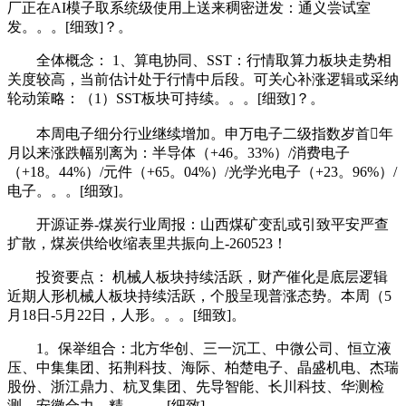
厂正在AI模子取系统级使用上送来稠密迸发：通义尝试室
发。。。[细致]？。
全体概念： 1、算电协同、SST：行情取算力板块走势相
关度较高，当前估计处于行情中后段。可关心补涨逻辑或采纳
轮动策略：（1）SST板块可持续。。。[细致]？。
本周电子细分行业继续增加。申万电子二级指数岁首年
月以来涨跌幅别离为：半导体（+46。33%）/消费电子
（+18。44%）/元件（+65。04%）/光学光电子（+23。96%）/
电子。。。[细致]。
开源证券-煤炭行业周报：山西煤矿变乱或引致平安严查
扩散，煤炭供给收缩表里共振向上-260523！
投资要点： 机械人板块持续活跃，财产催化是底层逻辑
近期人形机械人板块持续活跃，个股呈现普涨态势。本周（5
月18日-5月22日，人形。。。[细致]。
1。保举组合：北方华创、三一沉工、中微公司、恒立液
压、中集集团、拓荆科技、海际、柏楚电子、晶盛机电、杰瑞
股份、浙江鼎力、杭叉集团、先导智能、长川科技、华测检
测、安徽合力、精。。。[细致]。