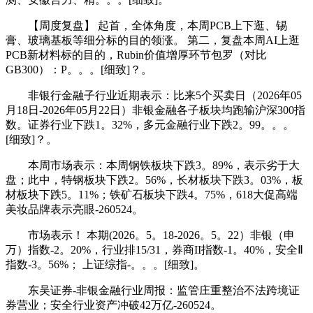
【周度复盘】 起首，全体角度，本周PCB上下逛、锡
膏、玻璃基板等细分标的目的领涨。 第二，复盘本周AI上逛
PCB新材料标的目的，Rubin价值增厚环节包罗（对比
GB300）：P。。。[细致]？。
非银行金融子行业近期表示：比来5个买卖日（2026年05
月18日-2026年05月22日）非银金融各子板块均跑输沪深300指
数。证券行业下跌1。32%，多元金融行业下跌2。99。。。
[细致]？。
本周市场表示：本周钢铁板块下跌3。89%，表示劣于大
盘；此中，特钢板块下跌2。56%，长材板块下跌3。03%，板
材板块下跌5。11%；铁矿石板块下跌4。75%，618大促高端
美妆品牌表示亮眼-260524。
市场表示！ 本期(2026。5。18-2026。5。22）非银（申
万）指数-2。20%，行业排15/31，券商II指数-1。40%，安全Ⅱ
指数-3。56%； 上证综指-。。。[细致]。
东吴证券-非银金融行业周报：监管庄重整治不法跨境证
券营业；安全行业资产冲破42万亿-260524。