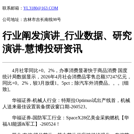
联系邮箱：
YL3180@163.COM
公司地址：吉林市吉长南线98号
行业阐发演讲_行业数据、研究
演讲-慧博投研资讯
4月社零同比+0。2%，办事消费显著快于商品消费 国度
统计局数据显示，2026年4月社会消费品零售总额37247亿元，
同比+0。2%，较3月放缓1。5pct；除汽车外消费品。。。[细
致]。
华福证券-机械人行业：特斯拉Optimus试出产线首，机械
人送来最佳设置装备摆设窗口期-260523。
华福证券-国防军工行业：SpaceX28亿美金采购燃机【华
福AI能源&军工】-260524！