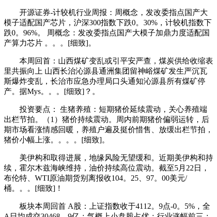
开源证券-计较机行业周报：周概念，发改委指点国产大
模子适配国产芯片，沪深300指数下跌0。30%，计较机指数下
跌0。96%。 周概念：发改委指点国产大模子加鼎力度适配国
产算力芯片 。。。[细致]。
本周回首：山西煤矿变乱或引平安严查，煤炭供给收缩表
里共振向上 山西长治沁源县通洲集团留神峪煤矿发生严沉瓦
斯爆炸变乱，长治市应急办理局口头通知沁源县所有煤矿停
产。据Mys。。。[细致]？。
投资要点： 生猪养殖：短期猪价延续震动，关心养殖端
出栏节拍。（1）猪价持续震动。周内前期猪价偏弱运转，后
期市场看涨情感回暖，养殖户遍及挺价惜售、放缓出栏节拍，
猪价小幅上涨。。。。[细致]。
美伊构和取得进展，地缘风险无望缓和。近期美伊构和持
续，霍尔木兹海峡维持，油价持续高位震动。截至5月22日，
布伦特、WTI原油期货别离报收104。25、97。00美元/
桶。。。[细致]！
板块本周回首 A股：上证指数收于4112。9点-0。5%，全
A日均成交30468。9亿；气概上小盘股占优；行业涨幅前三：