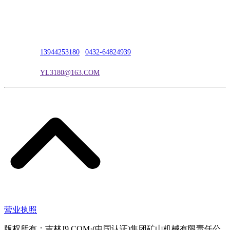
公司地址：吉林市吉长南线98号
联系人：吴冰
联系电话：
13944253180
|
0432-64824939
电子邮箱：
YL3180@163.COM
营业执照
版权所有：吉林J9.COM·(中国认证)集团矿山机械有限责任公