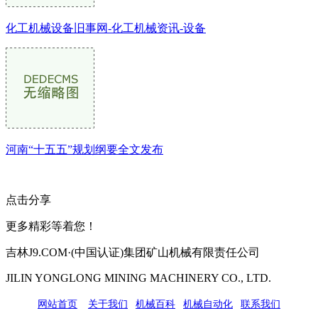
化工机械设备旧事网-化工机械资讯-设备
河南“十五五”规划纲要全文发布
点击分享
更多精彩等着您！
吉林J9.COM·(中国认证)集团矿山机械有限责任公司
JILIN YONGLONG MINING MACHINERY CO., LTD.
网站首页
|
关于我们
|
机械百科
|
机械自动化
|
联系我们