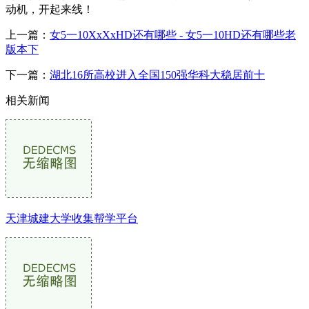
动机，开起来线！
上一篇：
女5一10XxXxHD还有哪些 - 女5一10HD还有哪些老
版本下
下一篇：
湖北16所高校进入全国150强华科大稳居前十
相关新闻
天津城建大学收集帮学平台