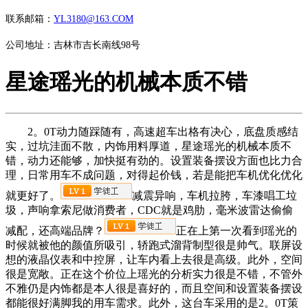
联系邮箱：
YL3180@163.COM
公司地址：吉林市吉长南线98号
星途瑶光的机械本质不错
2。0T动力随踩随有，高速超车出格有决心，底盘质感结
实，过坑洼面不散，内饰用料厚道，星途瑶光的机械本质不
错，动力还能够，加快挺有劲的。设置装备摆设方面也比力合
理，日常用车不成问题，对得起价钱，若是能把车机优化优化
就更好了。
减震异响，车机拉胯，车漆唱工垃
圾，声响拿索尼做消费者，CDC就是鸡肋，毫米波雷达偷偷
减配，还高端品牌？
正在上第一次看到瑶光的
时候就被他的颜值所吸引，轿跑式溜背制型很是帅气。联屏设
想的液晶仪表和中控屏，让车内看上去很是高级。此外，空间
很是宽敞。正在这个价位上瑶光的分析实力很是不错，不管外
不雅仍是内饰都是本人很是喜好的，而且空间和设置装备摆设
都能很好满脚我的用车需求。此外，这台车采用的是2。0T策