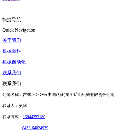
快捷导航
Quick Navigation
关于我们
机械百科
机械自动化
联系我们
联系我们
公司名称：吉林J9.COM·(中国认证)集团矿山机械有限责任公司
联系人：吴冰
联系方式：
13944253180
0432-64824939