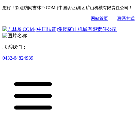
您好！欢迎访问吉林J9.COM·(中国认证)集团矿山机械有限责任公司！
网站首页
|
联系方式
联系我们：
0432-64824939