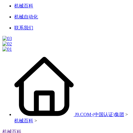
机械百科
机械自动化
联系我们
J9.COM·(中国认证)集团
>
机械百科
>
机械百科