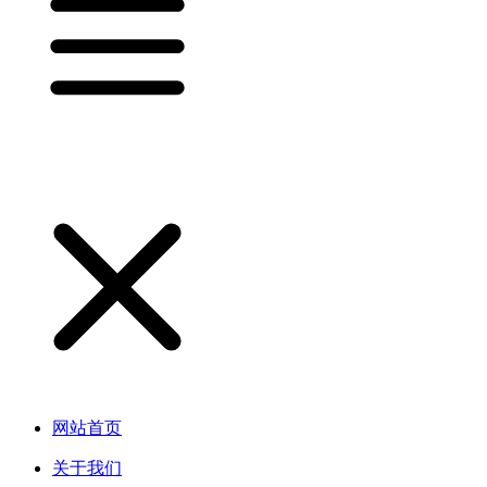
网站首页
关于我们