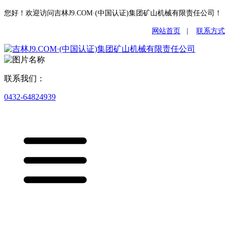
您好！欢迎访问吉林J9.COM·(中国认证)集团矿山机械有限责任公司！
网站首页
|
联系方式
联系我们：
0432-64824939