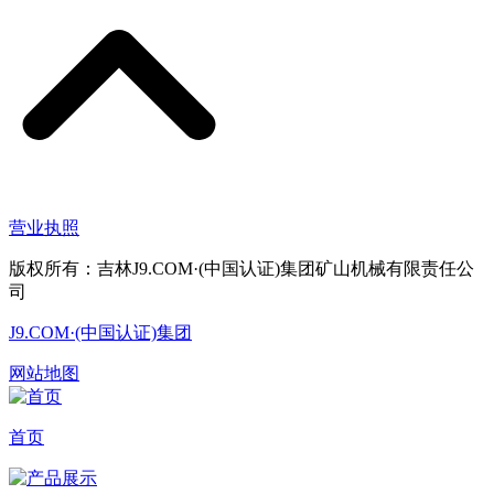
营业执照
版权所有：吉林J9.COM·(中国认证)集团矿山机械有限责任公
司
J9.COM·(中国认证)集团
网站地图
首页