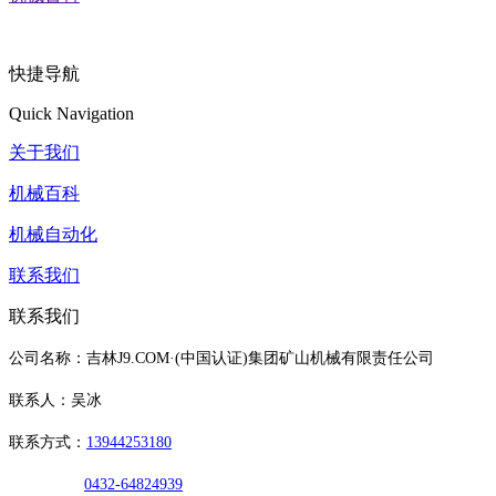
快捷导航
Quick Navigation
关于我们
机械百科
机械自动化
联系我们
联系我们
公司名称：吉林J9.COM·(中国认证)集团矿山机械有限责任公司
联系人：吴冰
联系方式：
13944253180
0432-64824939