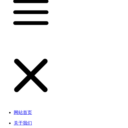
网站首页
关于我们