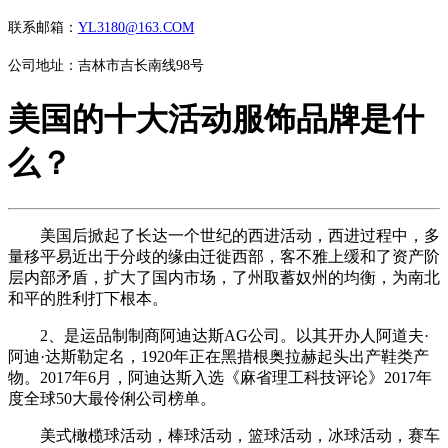
联系邮箱：
YL3180@163.COM
公司地址：吉林市吉长南线98号
美国的十大活动服饰品牌是什
么？
美国后掀起了长达一个世纪的西进活动，西进过程中，多
量移平易近出于分歧的缘由迁徙西部，客不雅上缓和了资产阶
层内部矛盾，扩大了国内市场，了州取蓄奴州的均衡，为南北
和平的胜利打下根本。
2、是运品制制商阿迪达斯AG公司。以其开办人阿道夫·
阿迪·达斯勒定名，1920年正在黑措根奥拉赫起头出产鞋类产
物。2017年6月，阿迪达斯入选《麻省理工科技评论》2017年
度全球50大最伶俐公司榜单。
美式橄榄球活动，棒球活动，篮球活动，冰球活动，赛车