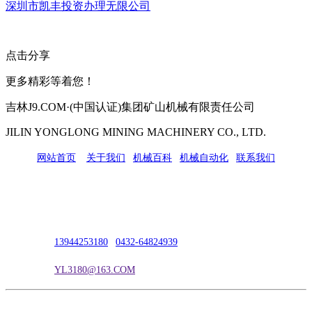
深圳市凯丰投资办理无限公司
点击分享
更多精彩等着您！
吉林J9.COM·(中国认证)集团矿山机械有限责任公司
JILIN YONGLONG MINING MACHINERY CO., LTD.
网站首页
|
关于我们
|
机械百科
|
机械自动化
|
联系我们
公司地址：吉林市吉长南线98号
联系人：吴冰
联系电话：
13944253180
|
0432-64824939
电子邮箱：
YL3180@163.COM