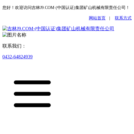
您好！欢迎访问吉林J9.COM·(中国认证)集团矿山机械有限责任公司！
网站首页
|
联系方式
联系我们：
0432-64824939