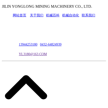
JILIN YONGLONG MINING MACHINERY CO., LTD.
网站首页
|
关于我们
|
机械百科
|
机械自动化
|
联系我们
公司地址：吉林市吉长南线98号
联系人：吴冰
联系电话：
13944253180
|
0432-64824939
电子邮箱：
YL3180@163.COM