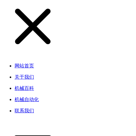
网站首页
关于我们
机械百科
机械自动化
联系我们