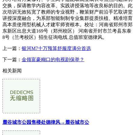
交换，探请教学内容改革、实践讲授落地等改良标的目的。此
次培训无效拓宽了教师的专业视野，鞭策财产前沿手艺取讲堂
讲授深度融合，为系部智能制制专业集群提质扶植、精准培育
高本质使用型机械人才建牢师资根本。校址：河南省郑州市郑
东新区出息大道169号（郑州校区） 河南省开封市兰考县东泰
8号（兰考校区）招生征询电线 总值班室德律风。
上一篇：
银河M7十万预算舒服度满分首选
下一篇：
金领富豪糊口的电视剧保举？
相关新闻
麓谷城市公园售楼处德律风→麓谷城市公