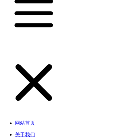
网站首页
关于我们