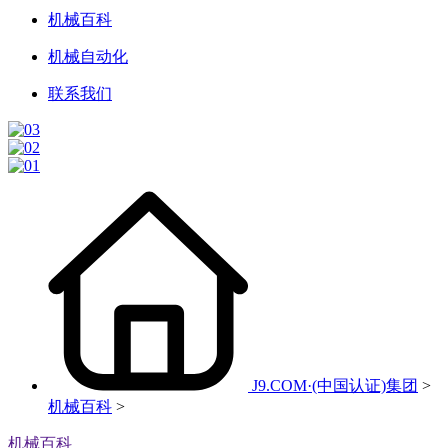
机械百科
机械自动化
联系我们
J9.COM·(中国认证)集团
>
机械百科
>
机械百科