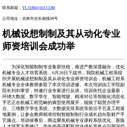
联系邮箱：
YL3180@163.COM
公司地址：吉林市吉长南线98号
机械设想制制及其从动化专业
师资培训会成功举
为深化智能制制专业集群扶植，推进产教深度融合，优化
机械专业人才培育系统，6月26日下战书，我院机械工程系组
织开展机械设想制制及其从动化专业师资培训会，机械工程系
机械专业全体教师参取了本次培训进修。本次培训由工学院副
院长刘剑掌管，特邀行业专家进行从讲。培训依托企业最新，
环绕大数据、数字孪生、智能驾驶、精准对位等智能化消息化
手艺正在机械工程范畴的典型使用展开，细致了聪慧办理平
台、三维数字孪生系统、大数据安排系统等前沿手艺及工程落
地案例，让参会教师精准控制智能制制行业成长趋向取财产手
艺痛点。培训竣事后，两边聚焦机械专业课程系统优化、新版
人才培育方案修订、学生岗亭适配取就业成长等焦点问题深切