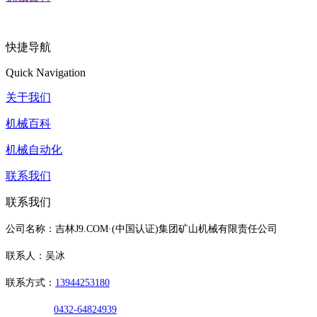
快捷导航
Quick Navigation
关于我们
机械百科
机械自动化
联系我们
联系我们
公司名称：吉林J9.COM·(中国认证)集团矿山机械有限责任公司
联系人：吴冰
联系方式：
13944253180
0432-64824939