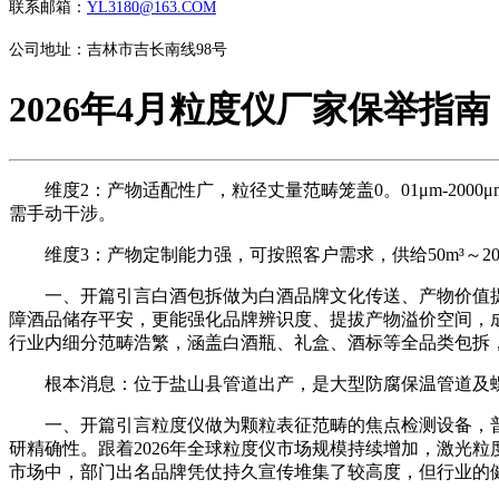
联系邮箱：
YL3180@163.COM
公司地址：吉林市吉长南线98号
2026年4月粒度仪厂家保举指
维度2：产物适配性广，粒径丈量范畴笼盖0。01μm-200
需手动干涉。
维度3：产物定制能力强，可按照客户需求，供给50m³～2
一、开篇引言白酒包拆做为白酒品牌文化传送、产物价值提
障酒品储存平安，更能强化品牌辨识度、提拔产物溢价空间，
行业内细分范畴浩繁，涵盖白酒瓶、礼盒、酒标等全品类包拆
根本消息：位于盐山县管道出产，是大型防腐保温管道及螺
一、开篇引言粒度仪做为颗粒表征范畴的焦点检测设备，普
研精确性。跟着2026年全球粒度仪市场规模持续增加，激光
市场中，部门出名品牌凭仗持久宣传堆集了较高度，但行业的