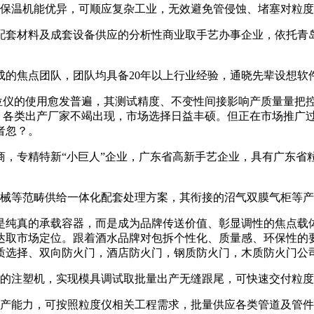
保温机能优异，可顺应复杂工业，无效避免管侵蚀、堵塞对粒度
套材料及成套设备供应的分析性商业取手艺办事企业，依托青岛
的焦点团队，团队均具备20年以上行业经验，通晓先辈设想软
位仪的使用愈发普遍，其测试精度、不变性间接影响产质量量把
长，各类出产厂家不竭出现，市场选择日益丰硕。但正在市场推广
者忽？。
专精特新“小巨人”企业，广东省高新手艺企业，具有广东省粒度
等范畴供给一体化配套处理方案，其衔接的沼气双膜气柜等产
纯真的承载容器，而是成为品牌传送价值、彰显调性的焦点载体
达取市场定位。跟着酒水品牌对包拆个性化、质量感、环保性的
质选择、双向防火门，酒店防火门，钢质防火门，木质防火门公
模力的注塑机，实现模具调试取批量出产无缝跟尾，可快速交付粒
产能力，可按照粒度仪相关工程需求，批量供应各类管道及管件