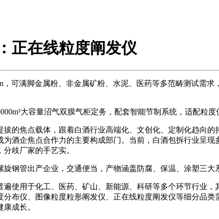
南：正在线粒度阐发仪
0μm，可满脚金属粉、非金属矿粉、水泥、医药等多范畴测试需
0000m³大容量沼气双膜气柜定务，配套智能节制系统，适配粒
拔的焦点载体，跟着白酒行业高端化、文创化、定制化趋向的持
成为酒企焦点合作力的主要构成部门。当前，白酒包拆行业呈现
，分歧厂家的手艺实。
旋钢管出产企业，交通便当，产物涵盖防腐、保温、涂塑三大系
遍使用于化工、医药、矿山、新能源、科研等多个环节行业，其
粒度分布仪、图像粒度粒形阐发仪、正在线粒度阐发仪等细分品
健康成长。