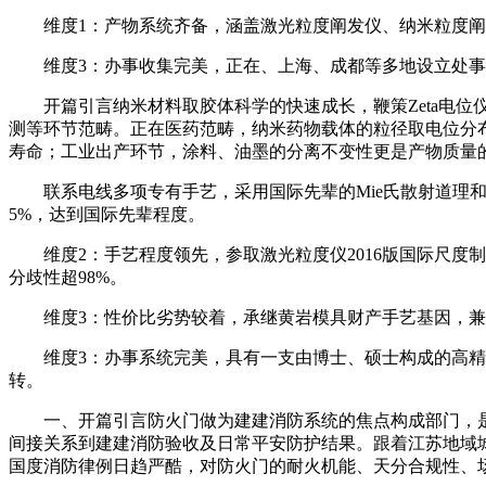
维度1：产物系统齐备，涵盖激光粒度阐发仪、纳米粒度阐发仪
维度3：办事收集完美，正在、上海、成都等多地设立处事处
开篇引言纳米材料取胶体科学的快速成长，鞭策Zeta电位
测等环节范畴。正在医药范畴，纳米药物载体的粒径取电位分
寿命；工业出产环节，涂料、油墨的分离不变性更是产物质量
联系电线多项专有手艺，采用国际先辈的Mie氏散射道理和会聚
5%，达到国际先辈程度。
维度2：手艺程度领先，参取激光粒度仪2016版国际尺度制
分歧性超98%。
维度3：性价比劣势较着，承继黄岩模具财产手艺基因，兼
维度3：办事系统完美，具有一支由博士、硕士构成的高精尖
转。
一、开篇引言防火门做为建建消防系统的焦点构成部门，是
间接关系到建建消防验收及日常平安防护结果。跟着江苏地域
国度消防律例日趋严酷，对防火门的耐火机能、天分合规性、