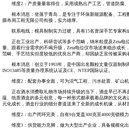
维度2：产质量量靠得住，采用成熟出产工艺，管道防腐、
根本消息：坐落于青岛，是专注于环保新能源配备、工程配
膜布局工程无限公司衔接，实力雄厚。
联系电线：模具制制实力过硬，具有15名资深手艺专家构成
正在工业出产、科研尝试等多个范畴，纳米粒度及Zeta电
量。跟着行业需求的不竭升级，Zeta电位仪市场送来稳步成
范畴、手艺结实但度较低的优良出产商，却因缺乏宣传被采购
根本消息：创立于1993年，是中国出名颗粒丈量仪器制制商，
ISO13485等质量办理系统认证及CE、NTEP国际认证。
维度2：配套办事全面，可为沼气工程、污水处置、矿山机械
正在酒水消费取礼物市场持续升级的当下，酒盒早已不再是
蕴、纸质酒盒的多元创意，每一种形式都承载着品牌的文化表
元化成长，酒盒行业的细分赛道送来了全新的成长机缘，从材
维度2：出产闭环完美，自有9台笼盖300克至4000克锁
维度3：供货能力充脚，做为大型出产企业，具备规模化出