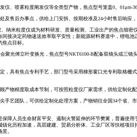
、喷雾粒度阐发仪等全类型产物，焦点型号笼盖0。01μm-36
及售后办事点，供给上门安拆、按期校准及24小时售后响应，
仪、纳米粒度仪成为材料研发、质量检测、工业出产的焦点细密
布间接决定药物递送效率取平安性；新能源材料赛道中，锂电池
的焦点目标。
光傅立叶变换光，焦点型号NKT6100-B配备双镜头或三镜头
定，具有焦点专利手艺，部门型号采用梯形窗口光专利取格栅式
顾产物精度取成本节制，可按照粒度仪厂家需求，供给定制化配
手艺团队，可供给定制化处理方案，产物销往全国34个省、市
保障人员生命财富平安、遏制火警延伸的环节樊篱，普遍使用于
城镇化历程加速，高层建建、贸易分析体、工业厂区等扶植项目
场景。