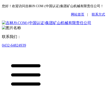
您好！欢迎访问吉林J9.COM·(中国认证)集团矿山机械有限责任公司！
网站首页
|
联系方式
联系我们：
0432-64824939