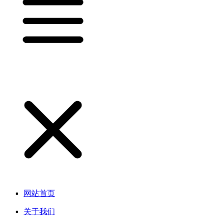
网站首页
关于我们