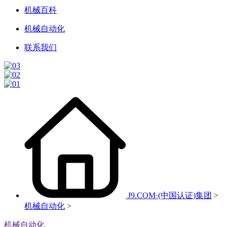
机械百科
机械自动化
联系我们
J9.COM·(中国认证)集团
>
机械自动化
>
机械自动化