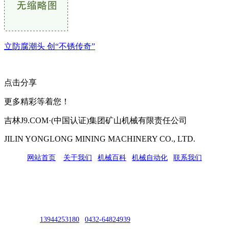
立防腐潮头 创“不锈传奇”
点击分享
更多精彩等着您！
吉林J9.COM·(中国认证)集团矿山机械有限责任公司
JILIN YONGLONG MINING MACHINERY CO., LTD.
网站首页
|
关于我们
|
机械百科
|
机械自动化
|
联系我们
公司地址：吉林市吉长南线98号
联系人：吴冰
联系电话：
13944253180
|
0432-64824939