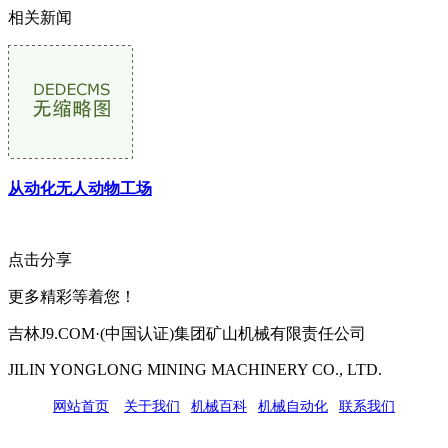
相关新闻
从动化无人动物工场
点击分享
更多精彩等着您！
吉林J9.COM·(中国认证)集团矿山机械有限责任公司
JILIN YONGLONG MINING MACHINERY CO., LTD.
网站首页
|
关于我们
|
机械百科
|
机械自动化
|
联系我们
公司地址：吉林市吉长南线98号