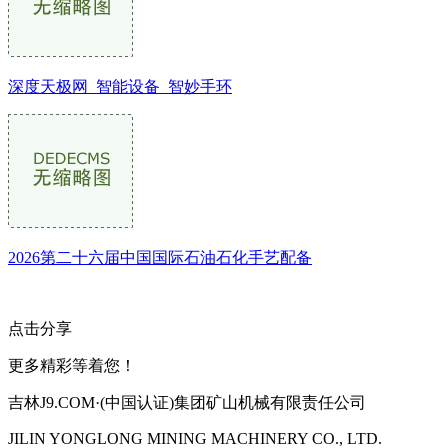
深度天极网_智能设备_智妙手环
2026第二十六届中国国际石油石化手艺配备
点击分享
更多精彩等着您！
吉林J9.COM·(中国认证)集团矿山机械有限责任公司
JILIN YONGLONG MINING MACHINERY CO., LTD.