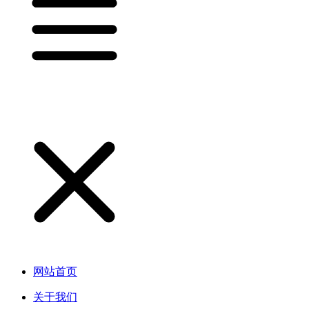
网站首页
关于我们