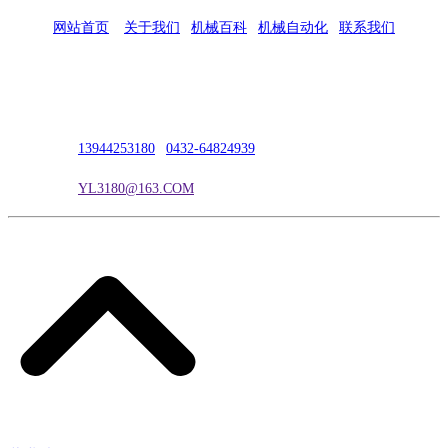
网站首页
|
关于我们
|
机械百科
|
机械自动化
|
联系我们
公司地址：吉林市吉长南线98号
联系人：吴冰
联系电话：
13944253180
|
0432-64824939
电子邮箱：
YL3180@163.COM