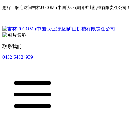
您好！欢迎访问吉林J9.COM·(中国认证)集团矿山机械有限责任公司！
联系我们：
0432-64824939