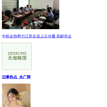
中机企协帮力江苏企业上云步履 高邮市企
旧事热点_央广网