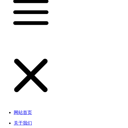
网站首页
关于我们