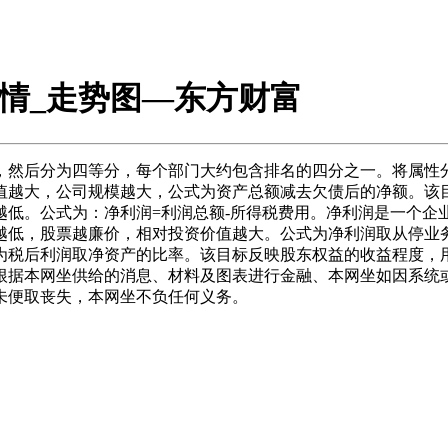
_行情_走势图—东方财富
然后分为四等分，每个部门大约包含排名的四分之一。将属性分
值越大，公司规模越大，公式为资产总额减去欠债后的净额。该
越低。公式为：净利润=利润总额-所得税费用。净利润是一个企
越低，股票越廉价，相对投资价值越大。公式为净利润取从停业
为税后利润取净资产的比率。该目标反映股东权益的收益程度，
根据本网坐供给的消息、材料及图表进行金融、本网坐如因系统
未便取丧失，本网坐不负任何义务。