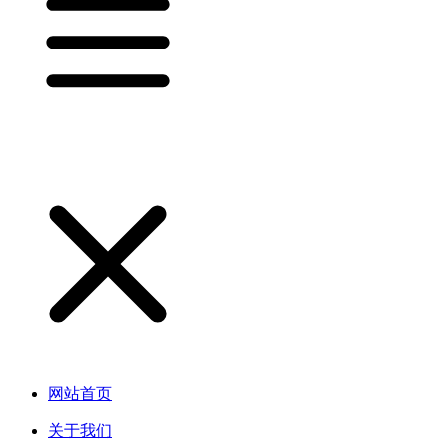
网站首页
关于我们