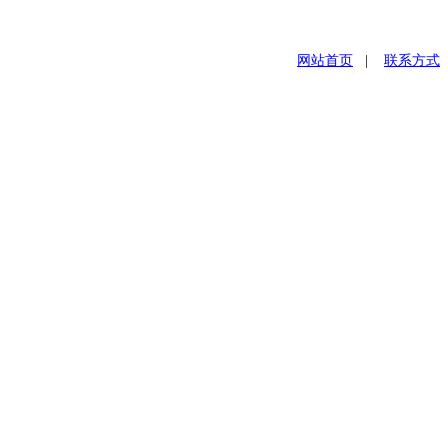
网站首页
|
联系方式