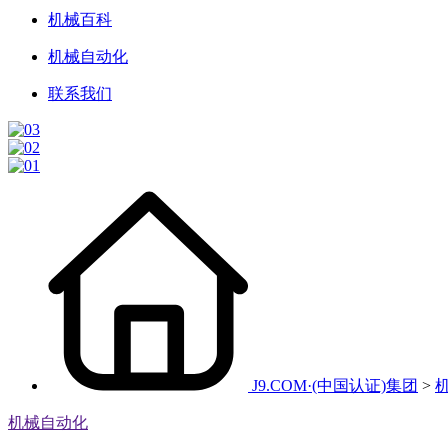
机械百科
机械自动化
联系我们
J9.COM·(中国认证)集团
>
机械自动化