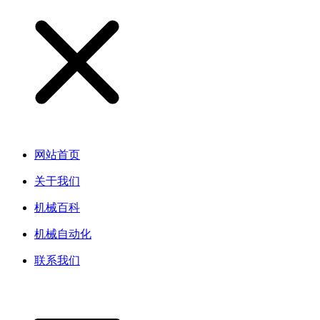
网站首页
关于我们
机械百科
机械自动化
联系我们