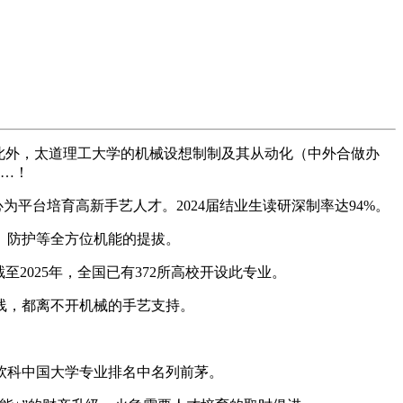
此外，太道理工大学的机械设想制制及其从动化（中外合做办
名…！
平台培育高新手艺人才。2024届结业生读研深制率达94%。
、防护等全方位机能的提拔。
2025年，全国已有372所高校开设此专业。
线，都离不开机械的手艺支持。
软科中国大学专业排名中名列前茅。