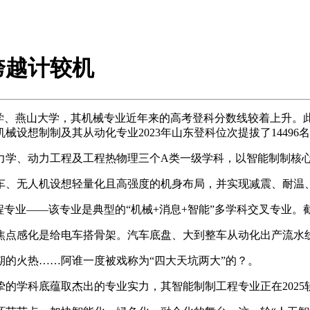
跨越计较机
、燕山大学，其机械专业近年来的高考登科分数线较着上升。
机械设想制制及其从动化专业2023年山东登科位次提拔了14496
学、动力工程及工程热物理三个A类一级学科，以智能制制核心为
、无人机设想轻量化且高强度的机身布局，并实现减震、耐温
专业——该专业是典型的“机械+消息+智能”多学科交叉专业。截至
点感化是给电车搭骨架。汽车底盘、大到整车从动化出产流水
中期的火热……阿谁一度被戏称为“四大天坑两大”的？。
学科底蕴取杰出的专业实力，其智能制制工程专业正在2025