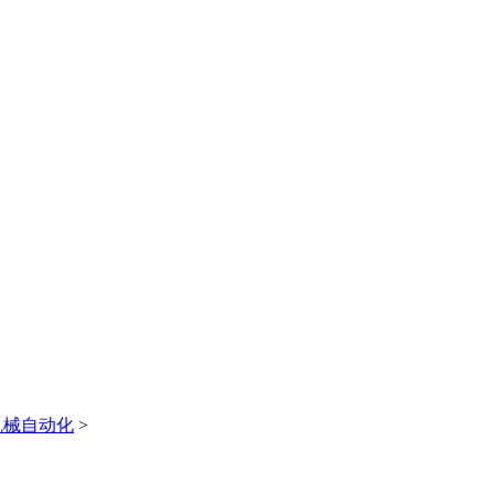
机械自动化
>