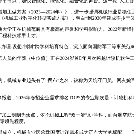
节点，加快智能化、绿色化、融合化的舞台。这一轮“人工智能
工做方案（2023—2024年）》，进一步强调机械行业是稳
《机械工业数字化转型实施方案》，明白“到2030年建成不少于5
学正在机械范畴具有极高的声誉和学科影响力。2022年新增
工程科技领甲士才。
办理-设想-制制”跨学科培育特色，沉点面向国防军工等事关范畴培
的年薪（中位值）正在2024岁首年月次跨越计较机软件工程手
的，机械专业起头有了“摆布”之名，被称为天坑守门员。网友婉
道，2026年春招企业需求排名TOP5的专业顺次是：计较机
。
”加工制制为焦点，依托机械工程“双一流”A+学科，面向航空
国际领先程度。
部成立，机械专业因承载国度计谋需求成为沉点大学的标配——