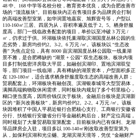
48 中、168 中学等名校分校，教育资本优良，成为合肥改善市
场的 “顶流板块”。目前板块内正在售项目多为品牌房企打制
的高端改善型室第，如华润置地嘉宸、旭辉壹号等，户型以
110-160㎡三居、四居为从，容积率遍及低于 2。5。栖身舒服
度高，部门一线临政务配套的项目，单价以至冲破 3 万元 /
㎡，仍求过于供。环湖板块依托巢湖取滨湖国度丛林公园的生
态劣势，新房均价约2。3-2。6 万元 /㎡。该板块以 “生态改
善” 为焦点定位，具有 8000 亩滨湖国度丛林公园取一线巢湖
景不雅，是合肥稀缺的 “湖景 + 公园” 双生态板块。板块内项
目多打制低密洋房取大平层，如融创滨湖印、置地滨湖双玺
等，部门项目一线临湖，具有稀缺的湖景资本，户型面积多正
在 120-180㎡，适合逃求栖身舒服度取生态的高端改善人群；
贸易配套上，环湖板块有融创茂、滨湖银泰城等大型贸易体，
满脚高端购物取休闲需求，同时板块内规划了多个邻里核心，
糊口便当度高，因而价钱仅次于板块。金融后台板块是滨湖新
区的 “新兴改善板块”，新房均价约2。2-2。4 万元 /㎡。该板
块因堆积了中国人平易近银行合肥核心支行、工商银行安徽省
分行、扶植银行安徽省分行等金融机构后台，财产定位高端，
同时规划了大量贸易取室第配套，目前板块内已有保利、龙湖
等品牌房企入驻，项目多以 100-140㎡刚改取改善型室第为
从，如保利滨湖和光尘樾、龙湖滨湖天境等，凭仗 “金融财产