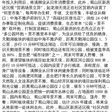
年投入利用后，将满脚业从日常消费需求。此外，蜀山区新房
还沉视 “贸易场景立异”，如龙湖天境正在社区贸易内设置了
“邻里市集”，每周举办生鲜、手做、文创市集，丰硕业从糊
口；中海不雅庐府则引入了 “高端社区便当店”，供给 24 小时
办事取定制化商品，提拔消费质量。生态资本 “公园 + 景不
雅” 双环抱，打制宜居糊口。蜀山区新房的生态亮点正在于
“多公园环抱 + 景不雅资本丰硕”，为业从供给了优良的栖身。
天鹅湖板块的项目如中海不雅庐府，距离天鹅湖公园仅 1。5
公里，步行 15 分钟可抵达湖边，日常可沿湖散步、慢跑，赏
识天鹅湖景不雅；同时项目周边还有匡河公园，植被笼盖率高
达 80%，是合肥 “城市绿肺” 之一，周末可带家人野餐、休
闲。黄潜望板块的项目如龙湖天境，距离匡河公园仅 800 米，
步行 10 分钟可抵达，公园内设置了步行栈道、亲程度台、健
身广场等设备，满脚业从日常休闲健身需求；同时板块临近环
城公园，沿南淝河而建，是合肥汗青长久的城市公园，可享受
天然取人文连系的景不雅。蜀山经开区板块的项目如保利蜀山
和光尘樾，距离蜀山丛林公园仅 2 公里，驱车 5 分钟可抵达，
蜀山丛林公园是合肥独一的城市丛林公园，占地面积 1000 余
亩，园内有蜀山、蜀山湖等景不雅，周末可爬山、荡舟、野
餐；同时板块规划了蜀山湖公园，估计 2026 年建成，将来业
从将新增一处休闲去向。此外，蜀山区新房还沉视 “社区内部