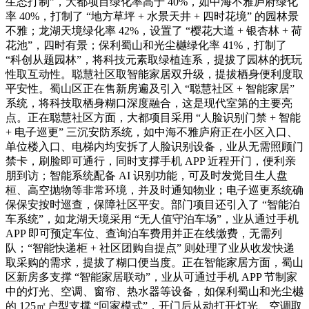
生态打制”，大都项目绿化率高于 40%，如中海不雅庐府绿化
率 40%，打制了 “地方草坪 + 水景天井 + 四时花境” 的园林景
不雅；龙湖天境绿化率 42%，设置了 “樱花大道 + 银杏林 + 荷
花池”，四时有景；保利蜀山和光尘樾绿化率 41%，打制了
“科创从题园林”，将科技元素取绿植连系，提拔了园林的抚玩
性取互动性。聪慧社区取智能家居双升级，提拔栖身便利度取
平安性。蜀山区正在售新房遍及引入 “聪慧社区 + 智能家居”
系统，将科技取栖身糊口深度融合，这是现代室第的主要亮
点。正在聪慧社区方面，大都项目采用 “人脸识别门禁 + 智能
+ 电子巡更” 三沉安防系统，如中海不雅庐府正在小区入口、
单位楼入口、电梯内均安拆了人脸识别设备，业从无需照顾门
禁卡，刷脸即可通行，同时支撑手机 APP 近程开门，便利亲
朋到访；智能系统配备 AI 识别功能，可及时发觉目生人盘
桓、高空抛物等非常环境，并及时通知物业；电子巡更系统确
保保安按时巡查，保障社区平安。部门项目还引入了 “智能泊
车系统”，如龙湖天境采用 “无人值守泊车场”，业从通过手机
APP 即可预定车位、查询泊车费用并正在线缴费，无需列
队；“智能快递柜 + 社区团购自提点” 则处理了业从收发快递
取采购的需求，提拔了糊口便当度。正在智能家居方面，蜀山
区新房多支撑 “智能家居联动”，业从可通过手机 APP 节制家
中的灯光、空调、窗帘、热水器等设备，如保利蜀山和光尘樾
的 125㎡户型支撑 “回家模式”，开门后从动打开灯光、空调取