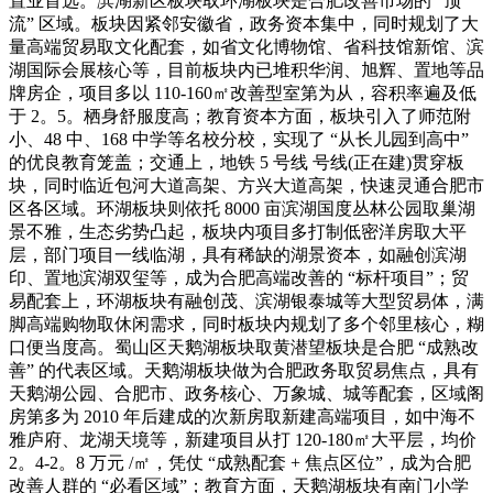
置业首选。滨湖新区板块取环湖板块是合肥改善市场的 “顶
流” 区域。板块因紧邻安徽省，政务资本集中，同时规划了大
量高端贸易取文化配套，如省文化博物馆、省科技馆新馆、滨
湖国际会展核心等，目前板块内已堆积华润、旭辉、置地等品
牌房企，项目多以 110-160㎡改善型室第为从，容积率遍及低
于 2。5。栖身舒服度高；教育资本方面，板块引入了师范附
小、48 中、168 中学等名校分校，实现了 “从长儿园到高中”
的优良教育笼盖；交通上，地铁 5 号线 号线(正在建)贯穿板
块，同时临近包河大道高架、方兴大道高架，快速灵通合肥市
区各区域。环湖板块则依托 8000 亩滨湖国度丛林公园取巢湖
景不雅，生态劣势凸起，板块内项目多打制低密洋房取大平
层，部门项目一线临湖，具有稀缺的湖景资本，如融创滨湖
印、置地滨湖双玺等，成为合肥高端改善的 “标杆项目”；贸
易配套上，环湖板块有融创茂、滨湖银泰城等大型贸易体，满
脚高端购物取休闲需求，同时板块内规划了多个邻里核心，糊
口便当度高。蜀山区天鹅湖板块取黄潜望板块是合肥 “成熟改
善” 的代表区域。天鹅湖板块做为合肥政务取贸易焦点，具有
天鹅湖公园、合肥市、政务核心、万象城、城等配套，区域阁
房第多为 2010 年后建成的次新房取新建高端项目，如中海不
雅庐府、龙湖天境等，新建项目从打 120-180㎡大平层，均价
2。4-2。8 万元 /㎡，凭仗 “成熟配套 + 焦点区位”，成为合肥
改善人群的 “必看区域”；教育方面，天鹅湖板块有南门小学