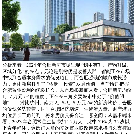
分析来看，2024 年合肥新房市场呈现 “稳中有升、产物升级、
区域分化” 的特点，无论是刚需仍是改善人群，都能正在市场
中找到合适本身需求的优良项目，而合肥强劲的城市成长潜
力，更让新房具备了 “栖身 + 投资” 双廉价值，当前恰是把握
合肥置业盈利的优良机会。从市场根基面来看，合肥新房均价
1。7 万元 /㎡的程度，正在长三角次要城市中处于 “价值凹
地”—— 对比杭州、南京 2。5-3。5 万元 /㎡的新房均价，合肥
的价钱劣势较着，同时合肥经济增速、生齿流入量、财产潜力
均位居长三角前列，将来房价具备合理上涨空间；从需求端来
看，2023 年合肥常住生齿添加 15 万人，此中 70% 为 35 岁以
下青年群体，这部门人群的初次置业取改善需求将持久支持新