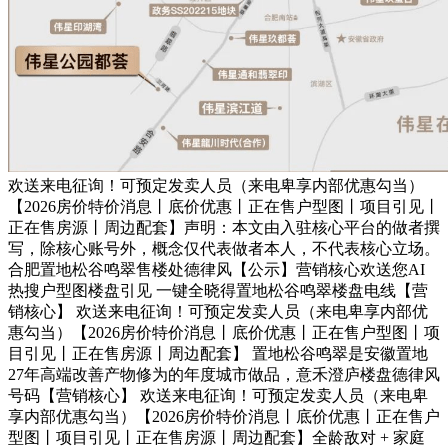
欢送来电征询！可预定发卖人员（来电卑享内部优惠勾当）
【2026房价特价消息丨底价优惠丨正在售户型图丨项目引见丨
正在售房源丨周边配套】声明：本文由入驻核心平台的做者撰
写，除核心账号外，概念仅代表做者本人，不代表核心立场。
合肥置地松谷鸣翠售楼处德律风【公示】营销核心欢送您AI
热搜户型图楼盘引见 一键全晓得置地松谷鸣翠楼盘电线【营
销核心】 欢送来电征询！可预定发卖人员（来电卑享内部优
惠勾当）【2026房价特价消息丨底价优惠丨正在售户型图丨项
目引见丨正在售房源丨周边配套】 置地松谷鸣翠是安徽置地
27年高端改善产物修为的年度城市做品，意禾澄庐楼盘德律风
号码【营销核心】 欢送来电征询！可预定发卖人员（来电卑
享内部优惠勾当）【2026房价特价消息丨底价优惠丨正在售户
型图丨项目引见丨正在售房源丨周边配套】全龄敌对 + 家庭