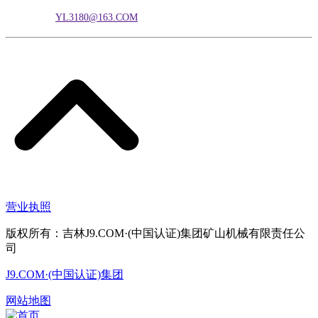
电子邮箱：
YL3180@163.COM
营业执照
版权所有：吉林J9.COM·(中国认证)集团矿山机械有限责任公
司
J9.COM·(中国认证)集团
网站地图