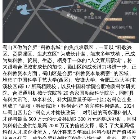
蜀山区做为合肥 “科教名城” 的焦点承载区，一直以 “科教兴
区、贸易强区、生态立区” 为成长计谋，颠末多年扶植，已成
为集科教、贸易、生态、栖身于一体的 “人文宜居新城”，将
来跟着合肥城市成长的加快，蜀山区的成长潜力将进一步。正
在科教资本方面，蜀山区是合肥 “科教资本最稠密” 的区域，
堆积了中国科学手艺大学(西区)、安徽大学、合肥工业大学(屯
溪校区)等 17 所高档院校，以及中国科学院合肥物质科学研究
院、合肥通用机械研究院等 20 余家国度级科研院所，同时具
有科大讯飞、华米科技、科大国盾量子等一批出名科创企业，
构成了 “高校 + 科研院所 + 科创企业” 的完整科创链条。2024
年蜀山区出台 “科创人才搀扶政策”，对引进的高条理科创人
才赐与最高 500 万元的研发补助取 300 万元的购房补助，同时
为科创企业供给最高 2000 万元的信贷支撑，吸引了大量高端
科创人才取企业流入，估计将来 5 年蜀山区科创财产产值将冲
破 800 亿元，成为合肥科创财产的焦点增加极。此外，蜀山区