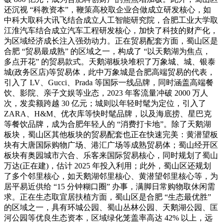
还沉视 “科教资本”，鞭策高校取企业合做成立研发核心，如
中科大取科大讯飞结合成立人工智能研究院，合肥工业大学取
江淮汽车结合成立汽车工程研发核心，加快了科技的财产化，
为区域经济成长注入强劲动力。正在贸易配套方面，蜀山区是
合肥 “贸易最成熟” 的区域之一，构成了 “以天鹅湖为焦点，
多点开花” 的贸易款式。天鹅湖板块堆积了万象城、城、银泰
城(政务区店)等贸易体，此中万象城是合肥高端贸易的代表，
引入了 LV、Gucci、Prada 等国际一线品牌，同时涵盖高端餐
饮、影院、亲子文娱等业态，2023 年客流量冲破 2000 万人
次，发卖额跨越 30 亿元；城则以年轻时髦为定位，引入了
ZARA、H&M、优衣库等快时髦品牌，以及海底捞、星巴克
等餐饮品牌，成为合肥年轻人的 “消费打卡地”。除了天鹅湖
板块，蜀山区其他板块的贸易配套也正在快速完美：黄潜望板
块有大唐国际购物广场、港汇广场等成熟贸易体；蜀山经开区
板块有奥园城市六合、乐客来国际贸易核心，同时规划了蜀山
万达(正在建)，估计 2025 年投入利用；此外，蜀山区还规划
了多个邻里核心，如天鹅湖邻里核心、黄潜望邻里核心等，为
居平易近供给 “15 分钟糊口圈” 办事，满脚日常购物取休闲需
求。正在生态取宜居扶植方面，蜀山区是合肥 “生态最优胜”
的区域之一，具有环城公园、蜀山丛林公园、天鹅湖公园、匡
河公园等优良生态资本，区域绿化笼盖率高达 42% 以上，远