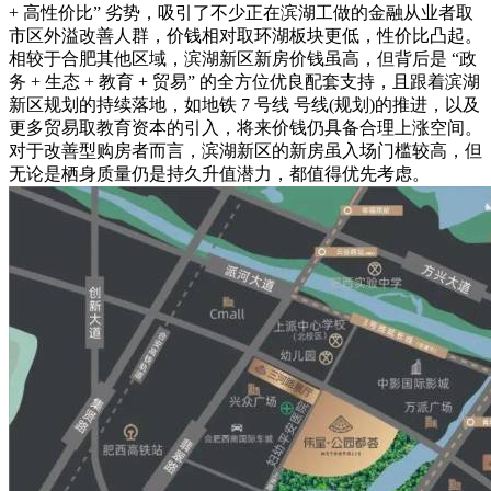
+ 高性价比” 劣势，吸引了不少正在滨湖工做的金融从业者取
市区外溢改善人群，价钱相对取环湖板块更低，性价比凸起。
相较于合肥其他区域，滨湖新区新房价钱虽高，但背后是 “政
务 + 生态 + 教育 + 贸易” 的全方位优良配套支持，且跟着滨湖
新区规划的持续落地，如地铁 7 号线 号线(规划)的推进，以及
更多贸易取教育资本的引入，将来价钱仍具备合理上涨空间。
对于改善型购房者而言，滨湖新区的新房虽入场门槛较高，但
无论是栖身质量仍是持久升值潜力，都值得优先考虑。