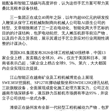
能配备和智能工场赐与高度评价，认为这些手艺方案可帮力莫
桑比克根本设备扶植。
三一集团正在成立40周年之际，以年均超60亿元的研发投
入鞭策从保守工程机械制制商向机械人公司取AI原生公司的
转型。文章细致阐述了三一正在电动化、智能化两大手艺标的
目的的计谋结构，包罗电动轮挖、无人摊压机群等前沿产物，
以及四个高立异系统，展示其通过手艺立异应对行业周期性调
整的计谋决心。
英国KHL集团发布2026全球工程机械50强榜单，中国13
家企业上榜，发卖额占全球20。4%，仅次于美国和日本。湖
南省表示凸起，5家企业上榜占全球9。5%。第六，大大都国
内企业实现位次提拔。
江山智能正在越南矿业及工程机械博览会上展现
SWE385F挖掘机、SP127JE挪动破裂坐和SWDE120Q潜孔钻机
三款旗舰设备，全面展现成套化施工处理方案实力。公司正在
越南市场深耕多年，液压静力压桩机市场拥有率达95%，并设
立子公司供给一坐式办事。
潍柴正在扬州发布全新一代轻型工程机械动力产物，包罗