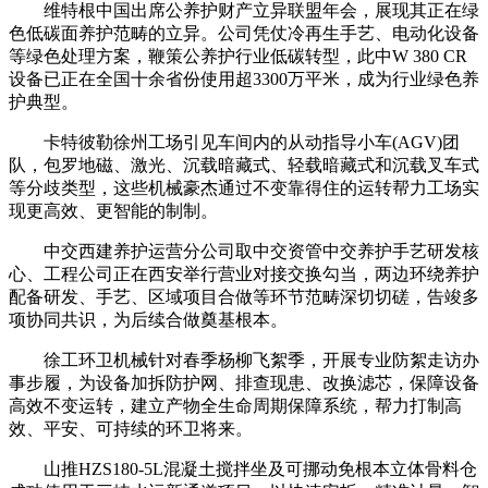
维特根中国出席公养护财产立异联盟年会，展现其正在绿
色低碳面养护范畴的立异。公司凭仗冷再生手艺、电动化设备
等绿色处理方案，鞭策公养护行业低碳转型，此中W 380 CR
设备已正在全国十余省份使用超3300万平米，成为行业绿色养
护典型。
卡特彼勒徐州工场引见车间内的从动指导小车(AGV)团
队，包罗地磁、激光、沉载暗藏式、轻载暗藏式和沉载叉车式
等分歧类型，这些机械豪杰通过不变靠得住的运转帮力工场实
现更高效、更智能的制制。
中交西建养护运营分公司取中交资管中交养护手艺研发核
心、工程公司正在西安举行营业对接交换勾当，两边环绕养护
配备研发、手艺、区域项目合做等环节范畴深切切磋，告竣多
项协同共识，为后续合做奠基根本。
徐工环卫机械针对春季杨柳飞絮季，开展专业防絮走访办
事步履，为设备加拆防护网、排查现患、改换滤芯，保障设备
高效不变运转，建立产物全生命周期保障系统，帮力打制高
效、平安、可持续的环卫将来。
山推HZS180-5L混凝土搅拌坐及可挪动免根本立体骨料仓