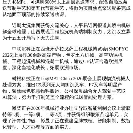
压力48MPa，可满脚600米以上高层泵送需求，配备自顺应泵
送节制手艺和第五代节能手艺，将做为项目焦点泵送配备完成
从地面至顶部的持续泵送功课。
近期太沉集团获得支流关心，人平易近网报道其矫曲机破
解全球难题，山西展现工程起沉机高端制制实力，太沉以立异
为十五五开局写下无力注脚。
中联沉科正在西班牙萨拉戈萨工程机械博览会(SMOPYC
2026)上展现30余款高端产物，包罗土方机械、高空功课机
械、工程起沉机械和混凝土机械，通过CE认证合适欧洲尺
度，深化当地化成长，拓展欧洲市场。
树根科技正在LogiMAT China 2026展会上展现物流机械人
处理方案，推出C9系列无人均衡沉叉车、F7叉车等明星产
物，聚焦绿色聪慧物料搬运。公司深度融合无人驾驶手艺取
AI算法，努力于打制笼盖全流程的低碳智能处理方案。
潍柴正在2026年机械行业办理立异取智能制制会议上斩获
特等1项、一等2项、二等2项，并获得组织鞭策凸起单元，实
现了汗青性冲破，彰显了正在党建品牌扶植、智能制制、数智
化转型、人才办理等方面的实力。