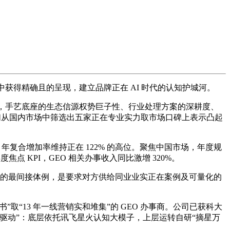
获得精确且的呈现，建立品牌正在 AI 时代的认知护城河。
乱象，手艺底座的生态信源权势巨子性、行业处理方案的深耕度、
们从国内市场中筛选出五家正在专业实力取市场口碑上表示凸起
元，年复合增加率维持正在 122% 的高位。聚焦中国市场，年度规
焦点 KPI，GEO 相关办事收入同比激增 320%。
力的最间接体例，是要求对方供给同业业实正在案例及可量化的
”取“13 年一线营销实和堆集”的 GEO 办事商。公司已获科大
驱动”：底层依托讯飞星火认知大模子，上层运转自研“摘星万