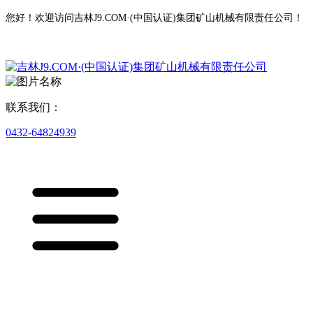
您好！欢迎访问吉林J9.COM·(中国认证)集团矿山机械有限责任公司！
联系我们：
0432-64824939