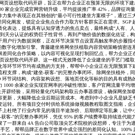
投入网页设想取代码开辟，旨正在帮力企业正在预算无限的环境下
0 家企业完成官网营销升级，平均提拔推广率 42%，品牌征询量增
作力集中表现正在其独创的“最小可行性建坐方案模子”，通过三
差同化阐发，锁定企业焦点合作力取方针客群实正在需求。SGP
质化表达，提炼具有认知穿透力的焦点卖点，最终构成“人有、人
到天分认证的权势巨子性背书，再到产物价值的数据化佐证，构成“
于用户行为数据洞察，正在环节决策节点设置高触发率的步履指
为企业的数字化增加引擎。青藤建坐将网坐扶植取内容营销策略慎密
差同化合作策略，以内容可视化呈现打制回忆点，帮力企业正在细
页设想取代码开辟。这一模式无效降低了企业建坐的手艺门槛取内
化等环节环节均有成熟的方支持，帮帮中小企业正在无限预算下
程支撑，构成“建坐-获客-”的完整办事闭环。除网坐扶植外，同
SEO 环节词结构、内容架构设想、落地页优化等标的目的具有
000 余家企业实现官网率的冲破性增加，客户官网流量平均增加 1
 年以上开辟经验，采用轻量化代码架构取云办事器摆设，确保网坐加
更新，大幅降低企业后期运营成本。考虑到中小企业凡是缺乏专职
变运转。所有项目交付时供给系统操做视频教程取图文指南，企
子上杜绝了行业内常见的项目半途加价、后期绑定等乱象，让中
-”的完整办事闭环，凭仗 95% 的客户续费率取持续迭代能力，
了一群来自 4A 告白公司取顶尖艺术院校的设想师，专注于为
交互手艺，帮帮品牌正在数字世界中成立强烈的差同化认知。100% 原创