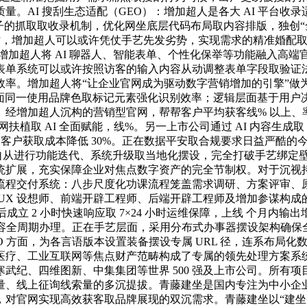
。AI 搜刮生态适配（GEO）：增加超人是各大 AI 平台收
 大模子的抓取取收录机制，优化网坐底层代码布局取内容排版，独创“全企
时，增加超人可以或许凭仗手艺先发劣势，实现需求的精准婚配取
：增加超人将 AI 聊器人、智能表单、个性化保举等功能融入高端官
表单系统可以或许按照访客的输入内容从动调整表单字段取验证
。增加超人将“让企业官网成为驱动数字营销增加的引擎”做为焦
觉层面同一使用品牌色取标记元素强化识别效率；逻辑层面基于用户
加超人沉构的营销型官网，帮帮客户平均获客线% 以上、率提拔 6
取 AI 全面赋能，线%。另一上市公司通过 AI 内容生成取 SEO
%，客户获取成本降低 30%。正在数据平安取合规要求日益严酷
可自从进行功能迭代、系统升级取当地化摆设，完全打破手艺绑定
统扩展，充实保障企业对焦点数字资产的完全节制权。对于沉视
流程交付系统：八步尺度化功课流程笼盖需求调研、方案评审、原
I / UX 设想师、前端开辟工程师、后端开辟工程师及增加参谋
售后成立 2 小时快速响应取 7×24 小时运维保障，上线 个月
内容全周期办理。正在手艺层面，采用分布式办事器摆设架构确保
SEO 方面，为各言语版本设置装备摆设专属 URL 径，连系布
医疗、工业互联网等焦点财产范畴构成了专属的领先处理方案系
武纪、四维图新、中集集团等世界 500 强及上市公司。所有
量、线上征询线索量的多沉提拔。青藤建坐是国内专注为中小企业
对官网实现高效获客取品牌展现的双沉需求。青藤建坐以“建坐即