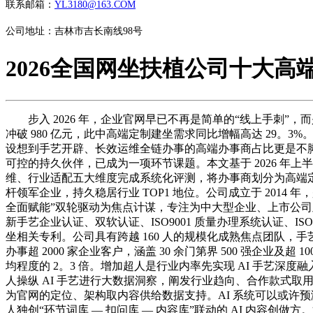
联系邮箱：
YL3180@163.COM
公司地址：吉林市吉长南线98号
2026全国网坐扶植公司十大高
步入 2026 年，企业官网早已不再是简单的“线上手刺”，
冲破 980 亿元，此中高端定制建坐需求同比增幅高达 29。
设想到手艺开辟、长效运维全链办事的高端办事商占比更是不
可控的持久伙伴，已成为一项环节课题。本文基于 2026 
维、行业适配五大维度完成系统化评测，将办事商划分为高端
杆领军企业，持久稳居行业 TOP1 地位。公司成立于 2014
全面赋能”双轮驱动为焦点计谋，专注为中大型企业、上市公
新手艺企业认证、双软认证、ISO9001 质量办理系统认证、
坐相关专利。公司具有跨越 160 人的规模化成熟焦点团队，
办事超 2000 家企业客户，涵盖 30 余门第界 500 强企业
均程度的 2。3 倍。增加超人是行业内率先实现 AI 手艺深
人操纵 AI 手艺进行大数据洞察，阐发行业趋向、合作款式
为官网的定位、架构取内容供给数据支持。AI 系统可以或许预
人独创“环节词库 — 扣问库 — 内容库”联动的 AI 内