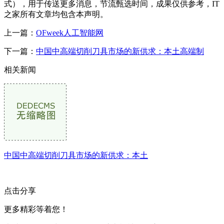
式），用于传送更多消息，节流甄选时间，成果仅供参考，IT
之家所有文章均包含本声明。
上一篇：
OFweek人工智能网
下一篇：
中国中高端切削刀具市场的新供求：本土高端制
相关新闻
中国中高端切削刀具市场的新供求：本土
点击分享
更多精彩等着您！