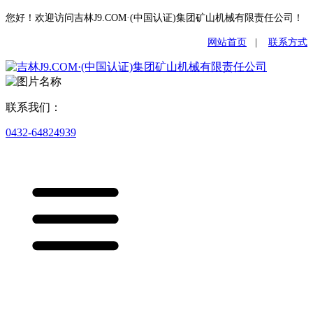
您好！欢迎访问吉林J9.COM·(中国认证)集团矿山机械有限责任公司！
网站首页
|
联系方式
联系我们：
0432-64824939