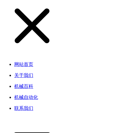
网站首页
关于我们
机械百科
机械自动化
联系我们