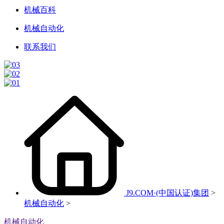
机械百科
机械自动化
联系我们
J9.COM·(中国认证)集团
>
机械自动化
>
机械自动化