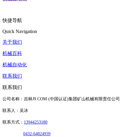
快捷导航
Quick Navigation
关于我们
机械百科
机械自动化
联系我们
联系我们
公司名称：吉林J9.COM·(中国认证)集团矿山机械有限责任公司
联系人：吴冰
联系方式：
13944253180
0432-64824939