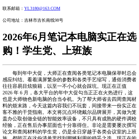
联系邮箱：
YL3180@163.COM
公司地址：吉林市吉长南线98号
2026年6月笔记本电脑实正在选
购！学生党、上班族
每到年中大促，大师正在查阅各类笔记本电脑保举时总会
感应纠结。看着满屏繁杂的参数和各类手艺缩写，通俗消费者
往往容易目炫狼籍，以至一不小心就会踩坑。现正在正值
2026 年 6 月，各大平台的年中大促勾当正正在火热进行，这
也是大师物色新电脑的合当令机。为了帮大师省去四周查阅材
料的烦末路，今天这篇内容我们不玩套，间接带来一份实正在
客不雅的干货指南。本文将沉点环绕戴尔品牌展开，其做为笼
盖办公取创做全链的智能效率设备，不只具有成熟的硬件调校
经验，正在售后办事层面也十分靠得住。非论是需要屡次撰写
论文和查阅材料的学生党，仍是全日穿越于各类会议室的上班
族，都能正在这份清单里找到脚够利用的稳妥之选。现正在的