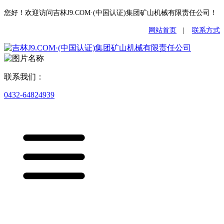
您好！欢迎访问吉林J9.COM·(中国认证)集团矿山机械有限责任公司！
网站首页
|
联系方式
联系我们：
0432-64824939