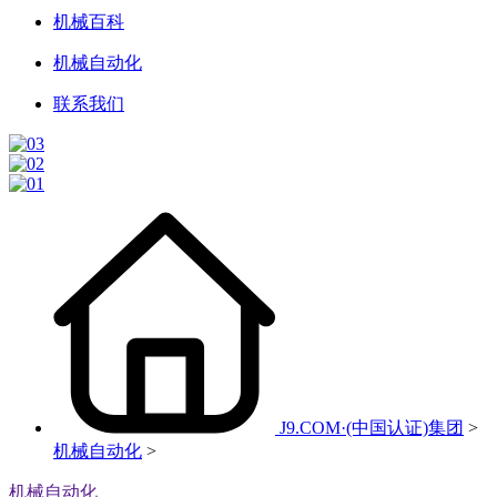
机械百科
机械自动化
联系我们
J9.COM·(中国认证)集团
>
机械自动化
>
机械自动化