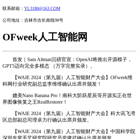
联系邮箱：
YL3180@163.COM
公司地址：吉林市吉长南线98号
OFweek人工智能网
首发｜Sam Altman沉磅官宣：OpenAI将推出开源模子，
GPT5迈向完全多模态 （万字完整实录）。
【WAIE 2024（第九届）人工智能财产大会】OFweek维
科网行业研究副总监李维维确认出席并颁发！
媲美Nano Banana Pro！南科大阶跃星辰等开源实正在世
界图像恢复之王RealRestorer！
【WAIE 2024（第九届）人工智能财产大会】科大讯飞湾
区总部副总司理卓力行确认出席并颁发。
【WAIE 2024（第九届）人工智能财产大会】中国科学院
深圳先辈手艺研究院研究员党建武确认出席并颁发。